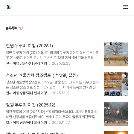
두루미
17
철원 두루미 여행 (2026.1)
철원 두루미 여행 (2026.1)세계 최고의 두루미 월동지 철원!두루미를
못 본 사람은 있어도 한번만 본 사람은 없다! 동아시아 겨울 탐조의 으
뜸, 두루미님 영접하러 철원으로 갑니다.여행지 : 한탄강 & 철원평야
철새 여행 상품/국내 철새 여행
2025.12.23
일대 날짜 : 2026.1.24(토) 초빙 안내자 : 철원지역 현지 두루미 전문
가모집인원 : 10~14명 참가비 : 110,000원교통편 : 카풀 및 개별 이
청소년 겨울방학 탐조캠프 (1박2일, 철원)
동탐조 수준 : 초보~중급 * 카풀 출발지와 현지 집결지는 신청자에게
청소년 겨울방학 탐조캠프 (1박2일, 철원)탐조, 그 차체를 배우고 즐기
개별 통지됩니다.* 철원으로 직접 오시면 참가비 1만원 할인되고, 현
는 청소년 탐조 캠프 신청 마감되었습니다. 대기자 등록을 원하면 신청
지에서 카풀 배정됩니다. 탐조의 효율성을 위해 차량별로 3~4인 배치
서를 제출해주세요. 최근에 우리나라의 탐조 인구가 많이 늘고 있습니
철새 여행 상품/국내 철새 여행
2025.12.19
합니다. 일정표 ~10:30 철원집결10:30~12:30 철원 한탄강 유역
다. 탐조를 좋아하는 청소년들도 많아지고 있지요.다양한 프로그램이
두루미 탐조 12:30~13:30 점심 식사 ..
생기고 교육기회도 많아지고 있어서 고무적입니다. 그런데 청소년에
철원 두루미 여행 (2025.12)
특화된 프로그램은 많지 않습니다. 에코버드투어가 자체적으로 청소
철원 두루미 여행 (2025.12)신청 마감되었습니다. 대기자 등록을 원
년탐조원정대 프로그램을 운영하고 있지만, 제한된 인원만 참가할 수
하면 신청서를 제출해주세요. 세계 최고의 두루미 월동지 철원!두루미
있습니다. 그래서 2024년 여름 방학과 2025년 겨울방학에 청소년
를 못 본 사람은 있어도 한번만 본 사람은 없다! 동아시아 겨울 탐조의
철새 여행 상품/국내 철새 여행
2025.11.27
중심의 탐조캠프를 성공적으로 진행한 바 있습니다. 지난 여름에는 사
으뜸, 두루미님 영접하러 철원으로 갑니다.여행지 : 한탄강 & 철원평야
정상 준비하지 못하여 매우 아쉬웠는데, 이번 겨울방학을 맞아 다시 알
일대 날짜 : 2025.12.20(토) 초빙 안내자 : 철원지역 현지 두루미 전
차게 준비했습니다. 더구나 동아시아 최고..