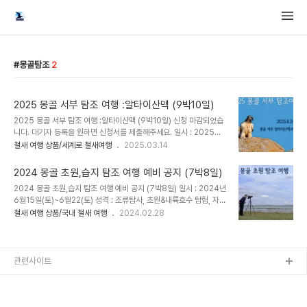
몽골탐조
2
2025 몽골 서부 탐조 여행 :알타이산맥 (9박10일)
2025 몽골 서부 탐조 여행 :알타이산맥 (9박10일) 신청 마감되었습
니다. 대기자 등록을 원하면 신청서를 제출해주세요. 일시 : 2025년
6월9일(월)~6월18일(수)장소 : 투울강, 알타이 산맥, 호민탈 국립공
철새 여행 상품/세계로 철새여행
2025.03.14
원, 마르가즈 산맥성격 : 조류탐사, 탐험, 자동차 및 도보 트레킹서식지
유형 : 초원, 습지, 고산지대, 내륙호수, 타이가숲이동 : 자동차 및 도보
2024 몽골 초원,습지 탐조 여행 예비 공지 (7박8일)
트레킹모집인원 : 9~12명 여행 소개동아시아 철새 루트 탐방의 일환
2024 몽골 초원,습지 탐조 여행 예비 공지 (7박8일) 일시 : 2024년
이며, 초여름 아시아 북방 철새 탐험입니다. 몽골은 우리나라를 오가는
6월15일(토)~6월22(토) 성격 : 조류탐사, 초원&내륙호수 탐험, 자동
상당수의 겨울철새들과 나그네새들이 번식지로 삼는 곳입니다. 남한
차 및 도보 트레킹 서식지 유형 : 초원, 습지, 타이가숲 이동 : 자동차
철새 여행 상품/국내 철새 여행
2024.02.28
15배 면적의 큰 땅을 가진 몽골에는 바다같은 호수, 끝없는 초원 그리
및 도보 트레킹 모집인원 : 7~13명 예상 일정 1~2일차 (인천 ~ 울란
고 바위투성이의 산과 타이가숲 등 다양한 환경에서 수많은 새들이 번
바토르) 후스타이 국립공원 3-4일차 우기 호수 5일차 쿠그누-타나
식..
국립공원 6일차 울란바토르와 투울 강 7일차 복드 칸 산 (타이가 숲)
8일차 자유탐조(오전) & 인천공항 도착 및 해산 신청은 3월 중순부터
관련사이트
시작합니다.