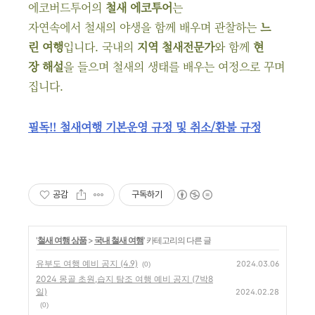
에코버드투어의
철새 에코투어
는
자연속에서 철새의 야생을 함께 배우며 관찰하는
느
린 여행
입니다. 국내의
지역 철새전문가
와 함께
현
장 해설
을 들으며 철새의 생태를 배우는 여정으로 꾸며
집니다.
필독!! 철새여행 기본운영 규정 및 취소/환불 규정
공감
구독하기
'
철새 여행 상품
>
국내 철새 여행
' 카테고리의 다른 글
유부도 여행 예비 공지 (4.9)
2024.03.06
(0)
2024 몽골 초원,습지 탐조 여행 예비 공지 (7박8
일)
2024.02.28
(0)