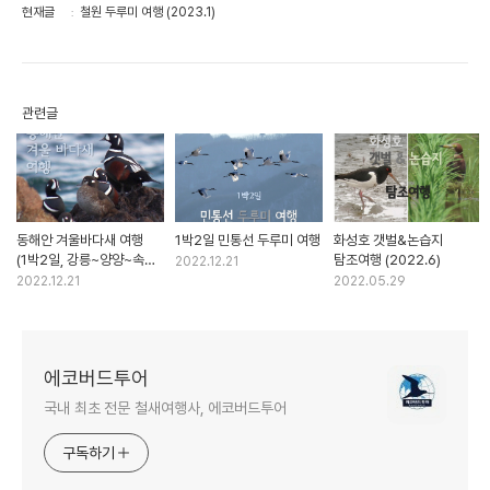
현재글
철원 두루미 여행 (2023.1)
관련글
동해안 겨울바다새 여행
1박2일 민통선 두루미 여행
화성호 갯벌&논습지
(1박2일, 강릉~양양~속초
탐조여행​ (2022.6)
2022.12.21
~고성)
2022.12.21
2022.05.29
에코버드투어
국내 최초 전문 철새여행사, 에코버드투어
구독하기