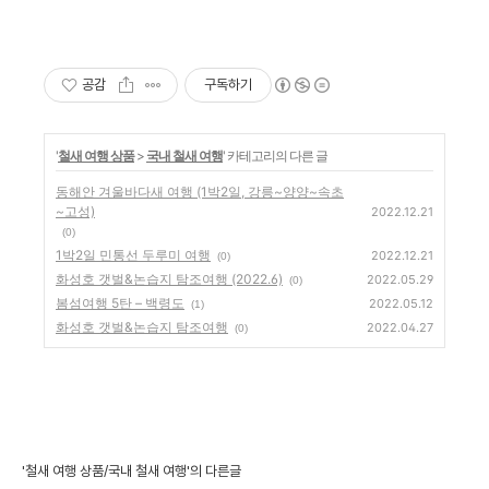
공감
구독하기
'
철새 여행 상품
>
국내 철새 여행
' 카테고리의 다른 글
동해안 겨울바다새 여행 (1박2일, 강릉~양양~속초
~고성)
2022.12.21
(0)
1박2일 민통선 두루미 여행
2022.12.21
(0)
화성호 갯벌&논습지 탐조여행​ (2022.6)
2022.05.29
(0)
봄섬여행 5탄 – 백령도
2022.05.12
(1)
화성호 갯벌&논습지 탐조여행
2022.04.27
(0)
'철새 여행 상품/국내 철새 여행'의 다른글